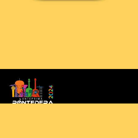
email:
info@pontederamusicfestival.com