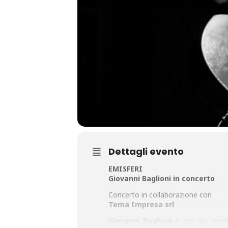
Dettagli evento
EMISFERI
Giovanni Baglioni in concerto
Concerto in collaborazione con
Tema Impresa srl
Giovanni Baglioni
è uno dei nomi p