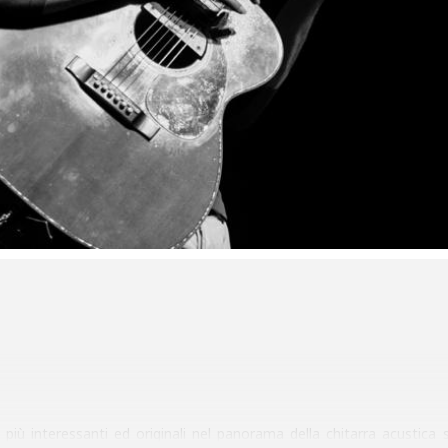
iù interessanti ed originali nel panorama della chitarra acustica 