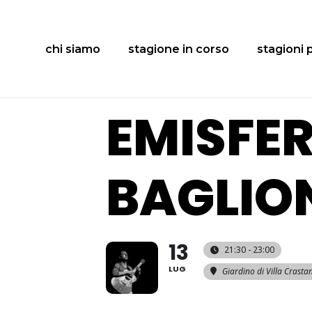
chi siamo
stagione in corso
stagioni 
EMISFER
BAGLIO
13
21:30 - 23:00
LUG
Giardino di Villa Crasta