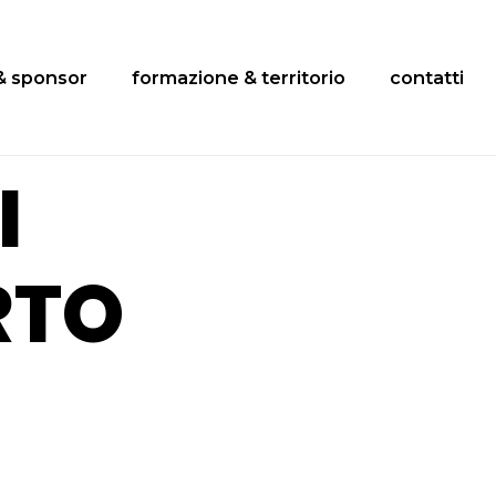
& sponsor
formazione & territorio
contatti
I
RTO