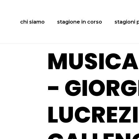
chi siamo
stagione in corso
stagioni 
MUSICAL
- GIORG
LUCREZI