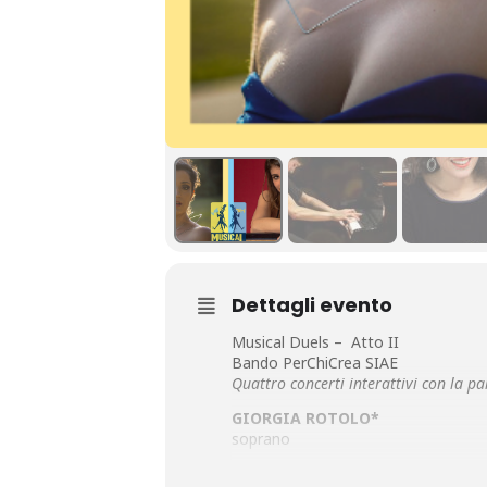
Dettagli evento
Musical Duels – Atto II
Bando PerChiCrea SIAE
Quattro concerti interattivi con la p
GIORGIA ROTOLO*
soprano
LUCREZIA LIBERATI