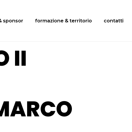
& sponsor
formazione & territorio
contatti
 II
 MARCO