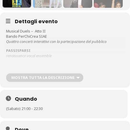
Dettagli evento
Musical Duels – Atto II
Bando PerChiCrea SIAE
Quattro concerti interattivi con la partecipazione del pubblico
PASSISPARSI
renaissance vocal ensemble
Martha Rook
,
mezzosoprano
Cora Mariani
,
mezzosoprano
Neri Landi
,
tenore
MOSTRA TUTTA LA DESCRIZIONE
Stefano Maffioletti
,
tenore
Lorenzo Tosi
,
basso
Tommaso Tarsi
,
arciliuto e tiorba
Quando
MICHELANGELO FERRI
baritono
(Sabato) 21:00 - 22:30
Stefano Adabbo
pianoforte
MARCO MANGANI
Dove