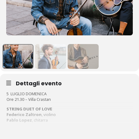
Dettagli evento
5 LUGLIO DOMENICA
Ore 21.30 – Villa Crastan
STRING DUET OF LOVE
Federico Zaltron
, violino
Pablo Lopez
, chitarra
Musiche di Isham Jones, Walter Donaldson, Duke Ellington, Lil
Hardin Armstrong, King Oliver, Irving Berlin, Jerome Kern e Fats