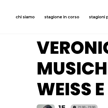
chi siamo
stagione in corso
stagioni 
VERONI
MUSICH
WEISS E
21:00 - 23:00