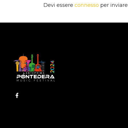
Devi essere
connesso
per inviar