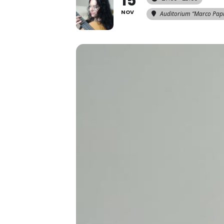
15
NOV
Auditorium “Marco Papi