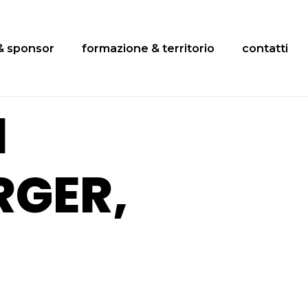
& sponsor
formazione & territorio
contatti
I
RGER,