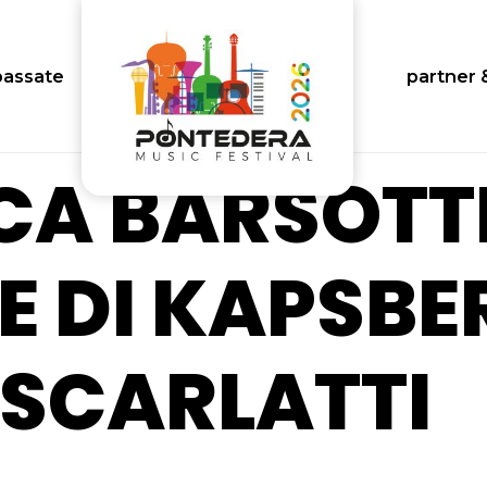
passate
partner 
CA BARSOTT
E DI KAPSBE
 SCARLATTI